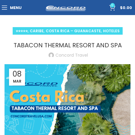
0
MENU
$
0.00
,
,
,
⭐⭐⭐⭐⭐
CARIBE
COSTA RICA – GUANACASTE
HOTELES
TABACON THERMAL RESORT AND SPA
Concord Travel
08
MAR