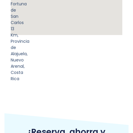
Fortuna
de
San
Carlos
13
Km,
Provincia
de
Alajuela,
Nuevo
Arenal,
Costa
Rica
¡Reserva, ahorra y