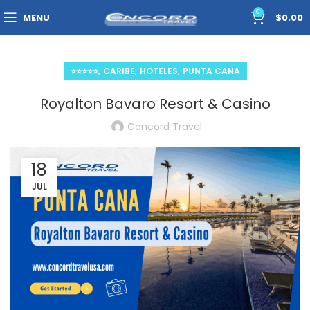
0
MENU
$
0.00
,
,
,
⭐⭐⭐⭐⭐
CARIBE
HOTELES
PUNTA CANA
Royalton Bavaro Resort & Casino
Concord Travel
18
JUL