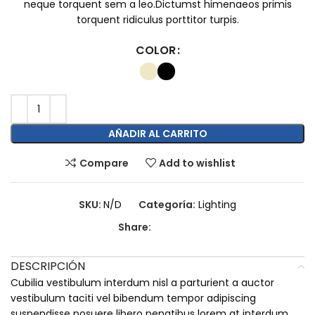
neque torquent sem a leo.Dictumst himenaeos primis
torquent ridiculus porttitor turpis.
COLOR
AÑADIR AL CARRITO
Compare
Add to wishlist
SKU:
N/D
Categoría:
Lighting
Share:
DESCRIPCIÓN
Cubilia vestibulum interdum nisl a parturient a auctor
vestibulum taciti vel bibendum tempor adipiscing
suspendisse posuere libero penatibus lorem at interdum