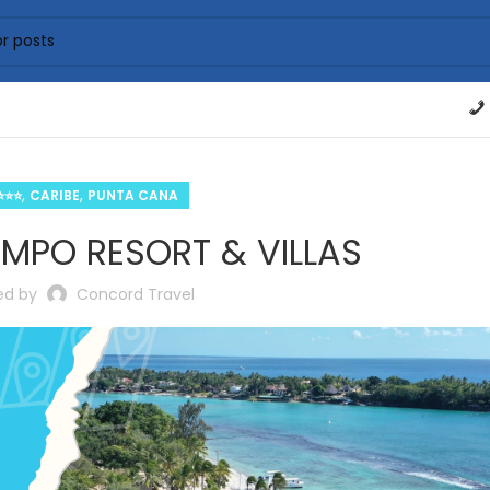
,
,
⭐⭐⭐
CARIBE
PUNTA CANA
MPO RESORT & VILLAS
ed by
Concord Travel