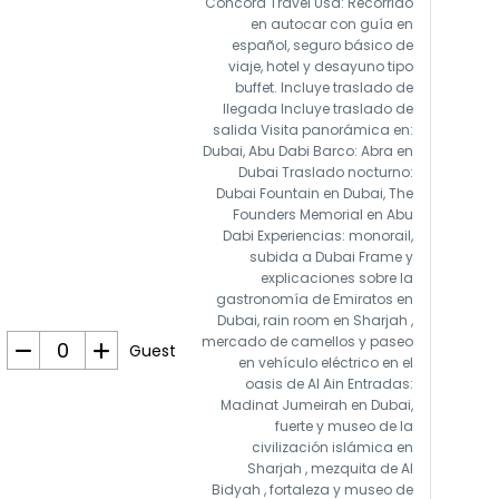
Concord Travel Usa: Recorrido
en autocar con guía en
español, seguro básico de
viaje, hotel y desayuno tipo
buffet. Incluye traslado de
llegada Incluye traslado de
salida Visita panorámica en:
Dubai, Abu Dabi Barco: Abra en
Dubai Traslado nocturno:
Dubai Fountain en Dubai, The
Founders Memorial en Abu
Dabi Experiencias: monorail,
subida a Dubai Frame y
explicaciones sobre la
gastronomía de Emiratos en
Dubai, rain room en Sharjah ,
mercado de camellos y paseo
Guest
en vehículo eléctrico en el
oasis de Al Ain Entradas:
Madinat Jumeirah en Dubai,
fuerte y museo de la
civilización islámica en
Sharjah , mezquita de Al
Bidyah , fortaleza y museo de