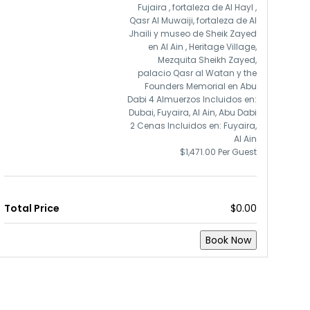
Fujaira , fortaleza de Al Hayl ,
Qasr Al Muwaiji, fortaleza de Al
Jhaili y museo de Sheik Zayed
en Al Ain , Heritage Village,
Mezquita Sheikh Zayed,
palacio Qasr al Watan y the
Founders Memorial en Abu
Dabi 4 Almuerzos Incluidos en:
Dubai, Fuyaira, Al Ain, Abu Dabi
2 Cenas Incluidos en: Fuyaira,
Al Ain
$1,471.00 Per Guest
Total Price
$0.00
Book Now