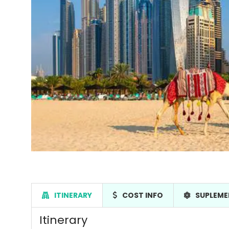
ITINERARY
COST INFO
SUPLEME
Itinerary