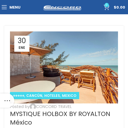
0
MENU
$
0.00
30
ENE
,
,
,
⭐⭐⭐⭐⭐
CANCÚN
HOTELES
MEXICO
Posted by
CONCORD TRAVEL
MYSTIQUE HOLBOX BY ROYALTON
México